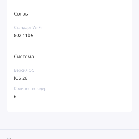
Умный процессор Apple A19 и 8 ГБ памяти —
Связь
огромный запас скорости на несколько лет
вперед без глюков.
Стандарт Wi-Fi
802.11be
Батарея на весь день — забудьте про
постоянные поиски розетки и тяжелые
Система
пауэрбанки в сумке.
Защита от воды IP68 и прочное стекло
Версия ОС
Ceramic Shield 2 — телефон не боится дождя,
iOS 26
случайных брызг и царапин.
Количество ядер
6
Характеристики
Параметр
Значение
6,3″ Super Retina XDR OLED,
Дисплей