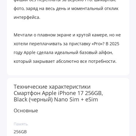
фото, заряд на весь день и моментальный отклик
интерфейса.
Мечтали о плавном экране и крутой камере, но не
хотели переплачивать за приставку «Pro»? В 2025
году Apple сделала идеальный базовый айфон,
который закрывает абсолютно все потребности.
Внутри стоит новейший чип A19 и целых 8 ГБ
оперативной памяти — телефон просто летает.
Технические характеристики
Никаких зависаний и нагревов, даже если у вас
Смартфон Apple iPhone 17 256GB,
Black (черный) Nano Sim + eSim
одновременно открыты десятки приложений,
Основные
карты и тяжелая игра.
Знакома боль, когда пытаетесь сфотографировать
Память
256GB
красивый вид или ребенка в движении, а