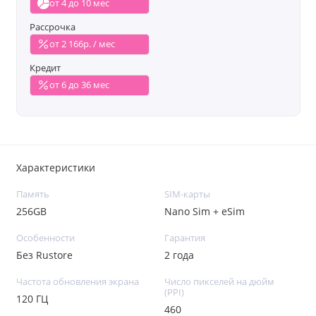
от 4 до 10 мес
Рассрочка
от 2 166р. / мес
Кредит
от 6 до 36 мес
Характеристики
Память
SIM-карты
256GB
Nano Sim + eSim
Особенности
Гарантия
Без Rustore
2 года
Частота обновления экрана
Число пикселей на дюйм
(PPI)
120 ГЦ
460