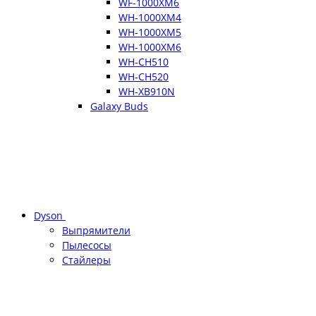
WF-1000XM6
WH-1000XM4
WH-1000XM5
WH-1000XM6
WH-CH510
WH-CH520
WH-XB910N
Galaxy Buds
Dyson
Выпрямители
Пылесосы
Стайлеры