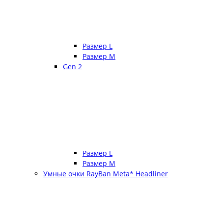
Размер L
Размер М
Gen 2
Размер L
Размер М
Умные очки RayBan Meta* Headliner