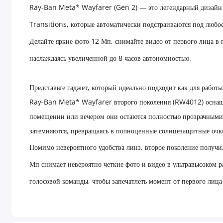
Ray-Ban Meta* Wayfarer (Gen 2) — это легендарный дизайн
Transitions, которые автоматически подстраиваются под любо
Делайте яркие фото 12 Мп, снимайте видео от первого лица в 
наслаждаясь увеличенной до 8 часов автономностью.
Представьте гаджет, который идеально подходит как для работ
Ray-Ban Meta* Wayfarer второго поколения (RW4012) осна
помещении или вечером они остаются полностью прозрачными,
затемняются, превращаясь в полноценные солнцезащитные очк
Помимо невероятного удобства линз, второе поколение получ
Мп снимает невероятно четкие фото и видео в ультравысоком 
голосовой команды, чтобы запечатлеть момент от первого лица 
Встроенной памяти на 32 ГБ с запасом хватит, чтобы сохрани
минутных роликов.