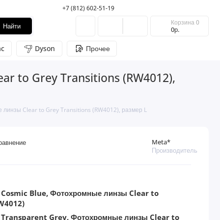
+7 (812) 602-51-19
Корзина
0
Найти
0р.
c
Dyson
Прочее
r to Grey Transitions (RW4012),
линзы Clear to Grey Transitions (RW4012), размер L
Meta*
равнение
Производитель