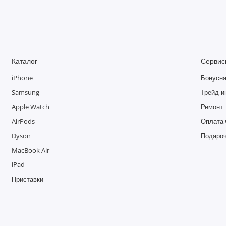
Встроенная память
32 ГБ (вмещает около 500+ фото ил
Аудио
Улучшенные динамики открытого т
Каталог
Сервис
iPhone
Бонусна
Автономность
До 8 часов работы очков, до 48 ча
Samsung
Трейд-и
Apple Watch
Ремонт
Быстрая зарядка
До 50% за 20 минут
AirPods
Оплата 
Dyson
Подароч
Защита от влаги
IPX4 (защита от брызг, без погруже
MacBook Air
iPad
Связь
Wi-Fi 6E, Bluetooth 5.3
Приставки
Совместимость
iOS 14.4 и новее, Android 10 и н
Комплектация