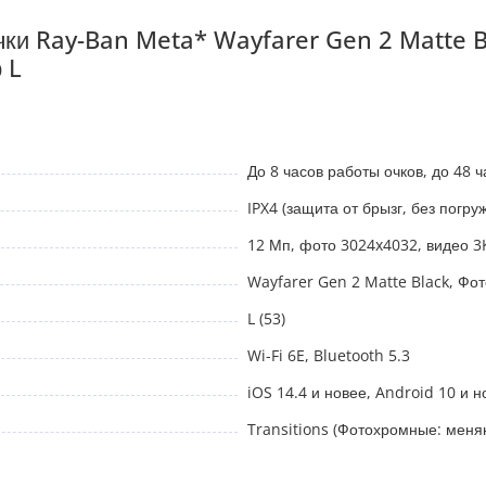
 получили более насыщенный бас. Вы можете наслаждаться
чки Ray-Ban Meta* Wayfarer Gen 2 Matte B
остью контролируя обстановку вокруг, что особенно важно для
 L
микрофонов гарантирует, что ваш собеседник при телефонном
етру.
еперь составляет внушительные 8 часов, а стильный зарядный
До 8 часов работы очков, до 48
и очки всё же разрядились, функция быстрой зарядки восполнит
IPX4 (защита от брызг, без погру
т брызг по стандарту IPX4 и традиционно медленно теряет в
12 Мп, фото 3024x4032, видео 3
йд-ин.
Wayfarer Gen 2 Matte Black, Фот
L (53)
ещении и темные на солнце, обеспечивают 100% защиту от
Wi-Fi 6E, Bluetooth 5.3
iOS 14.4 и новее, Android 10 и 
рованные видео и фото 12 Мп от первого лица для ваших
Transitions (Фотохромные: меня