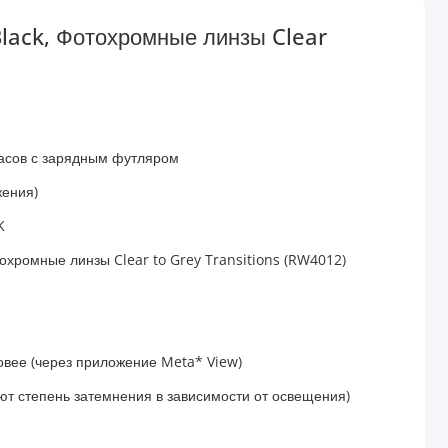
lack, Фотохромные линзы Clear
 часов с зарядным футляром
жения)
K
охромные линзы Clear to Grey Transitions (RW4012)
новее (через приложение Meta* View)
ют степень затемнения в зависимости от освещения)