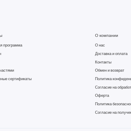
и 100+ видео по 30 сек)
ипа, 5 микрофонов с активным шумоподавлением
ы
О компании
я программа
О нас
сов с зарядным футляром
н
Доставка и оплата
Контакты
частями
Обмен и возврат
ные сертификаты
Политика конфиден
ния)
Согласие на обрабо
Оферта
Политика безопасно
овее (через приложение Meta* View)
Согласие на получе