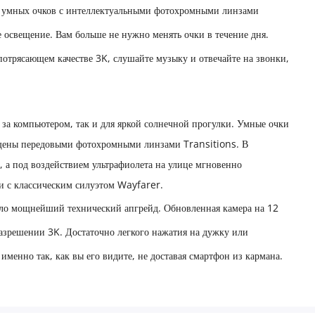
 умных очков с интеллектуальными фотохромными линзами
е освещение. Вам больше не нужно менять очки в течение дня.
потрясающем качестве 3K, слушайте музыку и отвечайте на звонки,
ы за компьютером, так и для яркой солнечной прогулки. Умные очки
щены передовыми фотохромными линзами Transitions. В
 а под воздействием ультрафиолета на улице мгновенно
и с классическим силуэтом Wayfarer.
ило мощнейший технический апгрейд. Обновленная камера на 12
разрешении 3K. Достаточно легкого нажатия на дужку или
именно так, как вы его видите, не доставая смартфон из кармана.
ть более 500 фотографий высокого качества или свыше 100