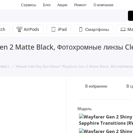
Сервисы
Блог
Акции
Ремонт
О компании
tch
AirPods
iPad
Смартфоны
Ma
n 2 Matte Black, Фотохромные линзы Clea
змер L
Умные очки Ray-Ban Meta* Wayfarer Gen 2 Matte Black, Фотохромные 
В избранное
В с
Модель