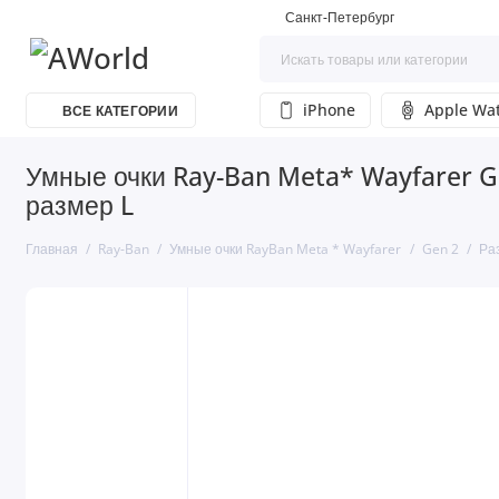
Санкт-Петербург
iPhone
Apple Wa
ВСЕ КАТЕГОРИИ
Умные очки Ray-Ban Meta* Wayfarer Ge
размер L
Главная
Ray-Ban
Умные очки RayBan Meta * Wayfarer
Gen 2
Ра