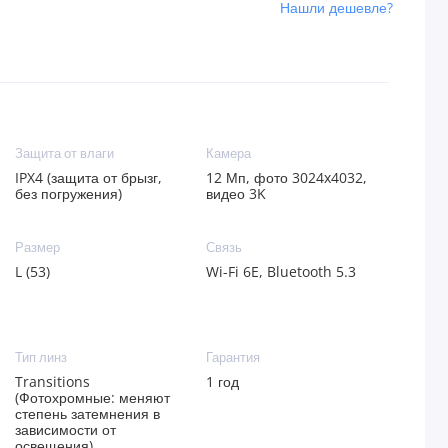
Нашли дешевле?
Защита от влаги
Камера
IPX4 (защита от брызг,
12 Мп, фото 3024x4032,
без погружения)
видео 3K
Размер
Связь
L (53)
Wi-Fi 6E, Bluetooth 5.3
Тип линз
Гарантия
Transitions
1 год
(Фотохромные: меняют
степень затемнения в
зависимости от
освещения)