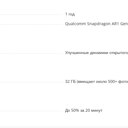
амих очков и до 48 часов работы в паре с комплектным зарядным
1 год
т аккумулятор очков до 50%.
Qualcomm Snapdragon AR1 Gen
 с сочным басом и безупречная слышимость при звонках без
Улучшенные динамики открытого
32 ГБ (вмещает около 500+ фото 
 степень затемнения в зависимости от освещения)
До 50% за 20 минут
 1