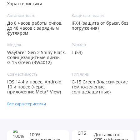
Характеристики
Автономность
Защита от влаги
До 8 часов работы очков,
IPX4 (защита от брызг, без
до 48 часов с зарядным
погружения)
футляром
Модель
Размер
Wayfarer Gen 2 Shiny Black,
L (53)
Солнцезащитные линзы
G-15 Green (RW4012)
Совместимость
Тип линз
iOS 14.4 и новее, Android
G-15 Green (Классические
10 и новее (через
темно-зеленые,
приложение Meta* View)
солнцезащитные)
Все характеристики
100%
Доставка по