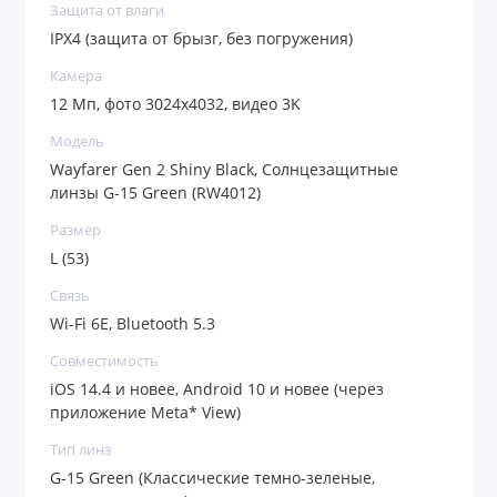
Защита от влаги
цветопередачу в ясный солнечный день.
IPX4 (защита от брызг, без погружения)
Второе поколение очков получило серьезный
Камера
технический апгрейд. Встроенная камера на 12
12 Мп, фото 3024x4032, видео 3K
Мп позволяет снимать невероятно четкие фото и
Модель
Wayfarer Gen 2 Shiny Black, Солнцезащитные
видео в ультравысоком разрешении 3K.
линзы G-15 Green (RW4012)
Достаточно легкого касания дужки, чтобы
Размер
запечатлеть важный момент от первого лица
L (53)
именно так, как вы его видите. Встроенной памяти
Связь
на 32 ГБ с запасом хватит для хранения более 500
Wi-Fi 6E, Bluetooth 5.3
фотографий высокого качества или свыше 100
Совместимость
iOS 14.4 и новее, Android 10 и новее (через
минутных роликов.
приложение Meta* View)
Направленные динамики открытого типа стали
Тип линз
громче и получили более глубокий бас.
G-15 Green (Классические темно-зеленые,