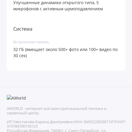
IPX4 и станут вашим надежным спутником везде —
Улучшенные динамики открытого типа, 5
микрофонов с активным шумоподавлением
от поездки за рулем до отдыха на пляже.
Преимущества
Система
Линзы G-15 Green — легендарные
·
Встроенная память
зеленые линзы с 100% защитой от УФ-
32 ГБ (вмещает около 500+ фото или 100+ видео по
лучей, обеспечивающие высокую четкость
30 сек)
и естественные цвета при ярком солнце.
Оправа Shiny Black — классический
·
глянцевый черный цвет, который никогда
не выходит из моды и подходит к любому
образу.
AWORLD - интернет-магазин оригинальной техники и
Съёмка в формате 3K — невероятно
сервисный центр.
·
ИП Хвостикова Карина Дмитриевна ИНН 366522392967 ОГРНИП
детализированные видео и фото 12 Мп от
319784700156123
Российская Федерация, 194361, г. Санкт-Петербург, ул.