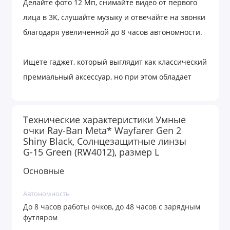
Делайте фото 12 Мп, снимайте видео от первого
лица в 3K, слушайте музыку и отвечайте на звонки
благодаря увеличенной до 8 часов автономности.
Ищете гаджет, который выглядит как классический
премиальный аксессуар, но при этом обладает
возможностями смартфона? Умные очки Ray-Ban
Meta* Wayfarer второго поколения (RW4012) в
Технические характеристики Умные
цвете Shiny Black (глянцевый черный) — это дань
очки Ray-Ban Meta* Wayfarer Gen 2
уважения оригинальному стилю Ray-Ban. Они
Shiny Black, Солнцезащитные линзы
G-15 Green (RW4012), размер L
оснащены знаменитыми солнцезащитными
линзами G-15 Green, которые были разработаны
Основные
еще для американских пилотов. Эти линзы
Автономность
поглощают 85% видимого света, обеспечивают
До 8 часов работы очков, до 48 часов с зарядным
100% защиту от ультрафиолета и гарантируют
футляром
потрясающую контрастность и естественную