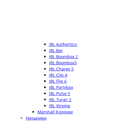
JBL Authentics
JBL Bar
JBL Boombox 2
JBL Boombox3
JBL Charge 5
JBL Clip 4
JBL Flip 6
JBL Partybox
JBL Pulse 5
JBL Tuner 2
JBL Xtreme
Marshall Колонки
Наушники