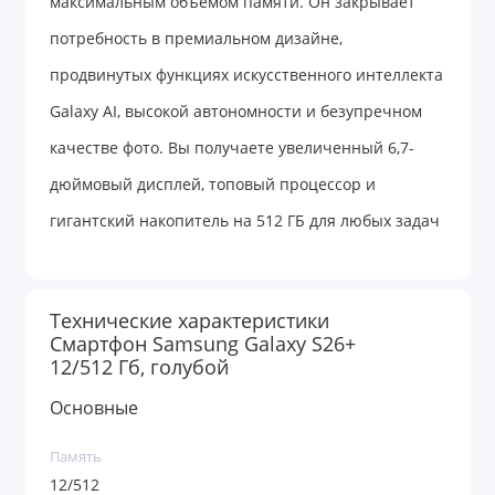
максимальным объемом памяти. Он закрывает
потребность в премиальном дизайне,
продвинутых функциях искусственного интеллекта
Galaxy AI, высокой автономности и безупречном
качестве фото. Вы получаете увеличенный 6,7-
дюймовый дисплей, топовый процессор и
гигантский накопитель на 512 ГБ для любых задач
без ограничений.
Технические характеристики
Хотите флагман с большим экраном, который
Смартфон Samsung Galaxy S26+
12/512 Гб, голубой
дольше держит заряд, но при этом удобнее версии
Ultra и с легкостью вмещает всю вашу медиатеку?
Основные
Samsung Galaxy S26+ в максимальной
Память
конфигурации 12/512 ГБ — это выбор тех, кто не
12/512