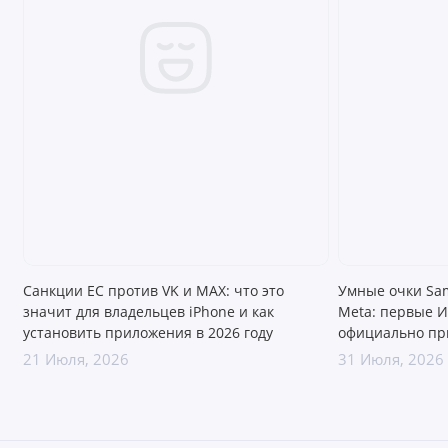
AMOLED 2X с разрешением QHD+ и адаптивной
частотой 120 Гц обеспечивает невероятную
четкость и реалистичность цветопередачи.
Специальное антибликовое покрытие экрана
сводит к минимуму отражения от ламп и яркого
солнца. Аккумулятор емкостью 5000 мА·ч в
комбинации с интеллектуальной системой
Санкции ЕС против VK и MAX: что это
Умные очки Sa
энергосбережения гарантирует уверенную работу
значит для владельцев iPhone и как
Meta: первые И
установить приложения в 2026 году
официально пр
гаджета в течение всего дня.
21 Июля, 2026
31 Июля, 2026
Почему Galaxy S26 Ultra — это выбор номер один?
Премиальный титановый корпус, абсолютная
герметичность IP68, легендарный стилус S Pen и