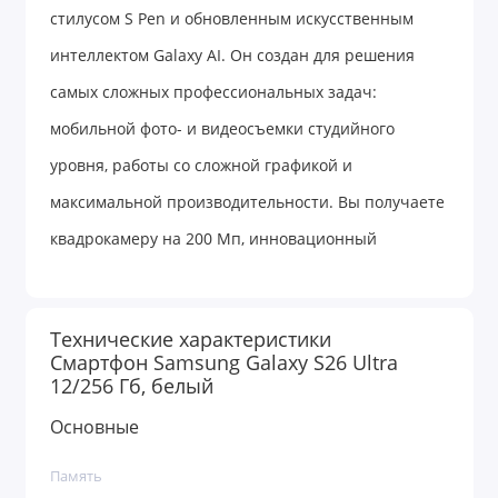
стилусом S Pen и обновленным искусственным
интеллектом Galaxy AI. Он создан для решения
самых сложных профессиональных задач:
мобильной фото- и видеосъемки студийного
уровня, работы со сложной графикой и
максимальной производительности. Вы получаете
квадрокамеру на 200 Мп, инновационный
антибликовый экран и топовый процессор.
Технические характеристики
Ищете передовой флагман без компромиссов,
Смартфон Samsung Galaxy S26 Ultra
12/256 Гб, белый
способный с легкостью заменить рабочую
станцию, профессиональную камеру и
Основные
персонального ассистента? Samsung Galaxy S26
Память
Ultra в версии 12/256 ГБ — вершина