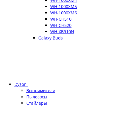
WH-1000XM4
WH-1000XM5
WH-1000XM6
WH-CH510
WH-CH520
WH-XB910N
Galaxy Buds
Dyson
Выпрямители
Пылесосы
Стайлеры