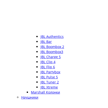
JBL Authentics
JBL Bar
JBL Boombox 2
JBL Boombox3
JBL Charge 5
JBL Clip 4
JBL Flip 6
JBL Partybox
JBL Pulse 5
JBL Tuner 2
JBL Xtreme
Marshall Колонки
Наушники