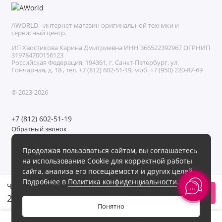
AWORLD - интернет-магазин оригинальной техники и
сервисный центр.
ИП Хвостикова Карина Дмитриевна ИНН 366522392967 ОГРНИП
319784700156123
Российская Федерация, 194361, г. Санкт-Петербург, ул.
Гончарная, д. 18 , тел. +7 (812) 602-51-19, моб. +7 (950) 220-87-69
© 2023-2026
+7 (812) 602-51-19
Обратный звонок
Без выходных с 11:00 до 21:00
Продолжая пользоваться сайтом, вы соглашаетесь
Мы в сети
на использование Cookie для корректной работы
сайта, анализа его посещаемости и других целей.
Подробнее в
Политика конфиденциальности
.
Чехол AceCase 17 Pro Max Soft Rim White
В корзину
2 790р.
Понятно
0