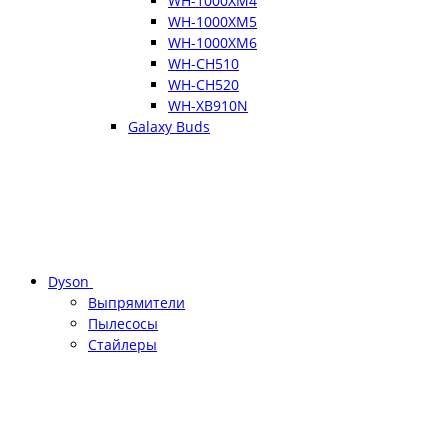
WH-1000XM4
WH-1000XM5
WH-1000XM6
WH-CH510
WH-CH520
WH-XB910N
Galaxy Buds
Dyson
Выпрямители
Пылесосы
Стайлеры