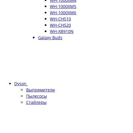
WH-1000XM4
WH-1000XM5
WH-1000XM6
WH-CH510
WH-CH520
WH-XB910N
Galaxy Buds
Dyson
Выпрямители
Пылесосы
Стайлеры