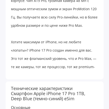
корпусе: чип A19 Pro, тройная камера 48 Мп с
мощным оптическим зумом и экран ProMotion 120
Гц. Вы получаете всю силу Pro-линейки, но в более
удобном размере и по цене ниже Pro Max.
Хотите максимум от iPhone, но не любите
«лопаты»? iPhone 17 Pro создан именно для вас.
Это тот же флагманский уровень, что и Pro Max, —
те же камеры, тот же процессор, тот же premium-
экран, — только в компактном корпусе 6,3 дюйма,
который удобно лежит в руке и помещается в
Технические характеристики
любой карман.
Смартфон Apple iPhone 17 Pro 1TB,
Deep Blue (темно-синий) eSim
Внутри — чип Apple A19 Pro и 12 ГБ оперативной
Основные