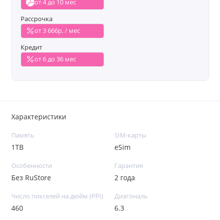
от 4 до 10 мес
Рассрочка
от 3 666р. / мес
Кредит
от 6 до 36 мес
Характеристики
Память
SIM-карты
1TB
eSim
Особенности
Гарантия
Без RuStore
2 года
Число пикселей на дюйм (PPI)
Диагональ
460
6.3