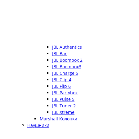
JBL Authentics
JBL Bar
JBL Boombox 2
JBL Boombox3
JBL Charge 5
JBL Clip 4
JBL Flip 6
JBL Partybox
JBL Pulse 5
JBL Tuner 2
JBL Xtreme
Marshall Колонки
Наушники