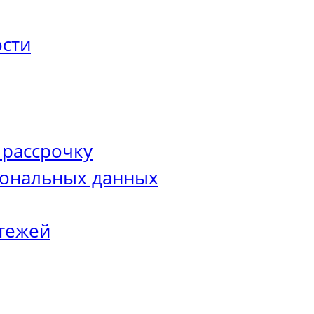
сти
 рассрочку
сональных данных
тежей