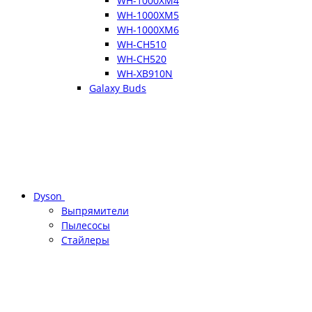
WH-1000XM4
WH-1000XM5
WH-1000XM6
WH-CH510
WH-CH520
WH-XB910N
Galaxy Buds
Dyson
Выпрямители
Пылесосы
Стайлеры