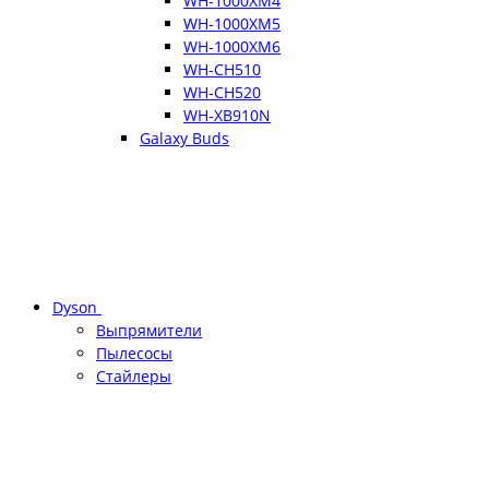
WH-1000XM4
WH-1000XM5
WH-1000XM6
WH-CH510
WH-CH520
WH-XB910N
Galaxy Buds
Dyson
Выпрямители
Пылесосы
Стайлеры