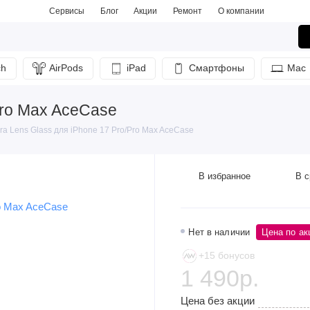
Сервисы
Блог
Акции
Ремонт
О компании
ch
AirPods
iPad
Смартфоны
Mac
Pro Max AceCase
a Lens Glass для iPhone 17 Pro/Pro Max AceCase
В избранное
В с
Нет в наличии
Цена по ак
+15 бонусов
1 490р.
Цена без акции