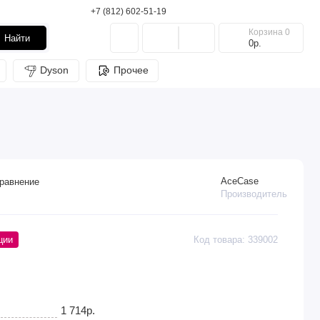
+7 (812) 602-51-19
Корзина
0
Найти
0р.
Dyson
Прочее
AceCase
равнение
Производитель
ции
Код товара: 339002
1 714р.