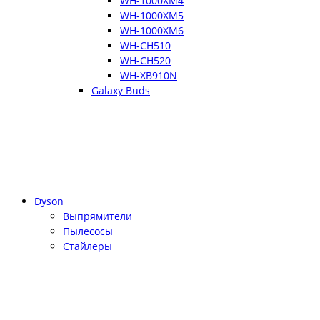
WH-1000XM4
WH-1000XM5
WH-1000XM6
WH-CH510
WH-CH520
WH-XB910N
Galaxy Buds
Dyson
Выпрямители
Пылесосы
Стайлеры