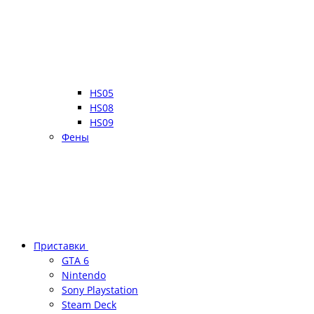
HS05
HS08
HS09
Фены
Приставки
GTA 6
Nintendo
Sony Playstation
Steam Deck