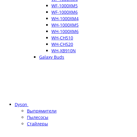
WF-1000XM5
WF-1000XM6
WH-1000XM4
WH-1000XM5
WH-1000XM6
WH-CH510
WH-CH520
WH-XB910N
Galaxy Buds
Dyson
Выпрямители
Пылесосы
Стайлеры